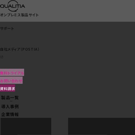
オンプレミス製品サイト
サポート
自社メディア（POSTIA）
サポート
カスタマイズ可能な大
無料トライアル
自社メディア（POSTIA）
規模メールシステム
お問い合わせ
次期自治体
資料請求
情報セキュリティ対策について
製品一覧
クラウドサービス一覧
メール・添付ファイル無害化対策のご案内
導入事例
対策についてくわしく見る
企業情報
DEEPMailの特長