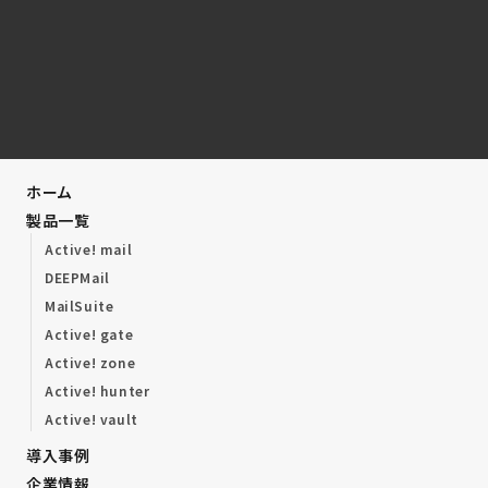
ホーム
製品一覧
Active! mail
DEEPMail
MailSuite
Active! gate
Active! zone
Active! hunter
Active! vault
導入事例
企業情報