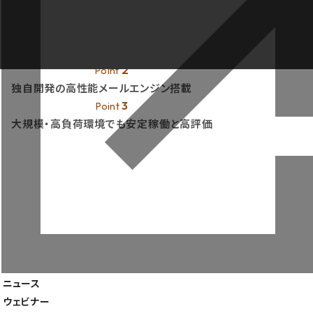
1
Point
累計2,000万アカウント以上の構築実績
（2023年9月30日 弊社調べ）
2
Point
独自開発の高性能メールエンジン搭載
3
Point
大規模・高負荷環境でも安定稼働と高評価
製品一覧
導入事例
ニュース
企業情報
ウェビナー