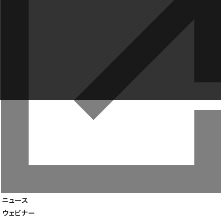
1
Point
累計2,000万アカウント以上の構築実績
（2023年9月30日 弊社調べ）
2
Point
独自開発の高性能メールエンジン搭載
3
Point
大規模・高負荷環境でも安定稼働と高評価
製品一覧
導入事例
ニュース
企業情報
ウェビナー