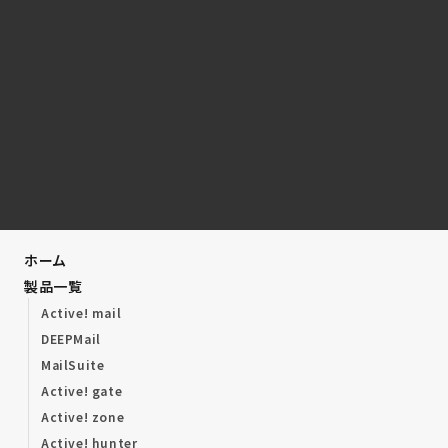
ホーム
製品一覧
Active! mail
DEEPMail
MailSuite
Active! gate
Active! zone
Active! hunter