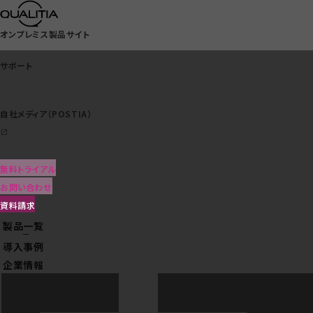
オンプレミス製品サイト
サポート
自社メディア（POSTIA）
サポート
カスタマイズ可能な大
無料トライアル
自社メディア（POSTIA）
規模メールシステム
お問い合わせ
次期自治体
資料請求
情報セキュリティ対策について
製品一覧
クラウドサービス一覧
メール・添付ファイル無害化対策のご案内
導入事例
対策についてくわしく見る
企業情報
DEEPMailの特長