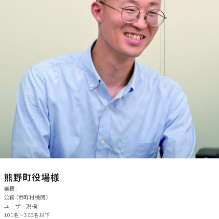
熊野町役場様
業種 :
公務（市町村機関）
ユーザー規模 :
101名 ~ 300名以下