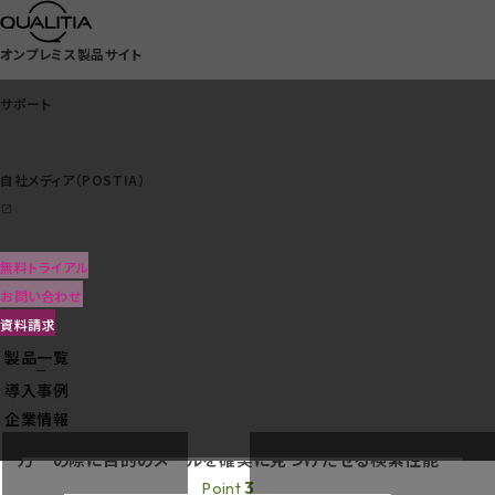
オンプレミス製品サイト
サポート
自社メディア（POSTIA）
サポート
シンプル・セキュアな
無料トライアル
自社メディア（POSTIA）
メールアーカイブ
お問い合わせ
資料請求
Active! vaultの特長
製品一覧
クラウドサービス一覧
1
Point
導入事例
高い実用性とコスト抑制を両立したシンプル設計
企業情報
2
Point
万一の際に目的のメールを確実に見つけだせる検索性能
3
Point