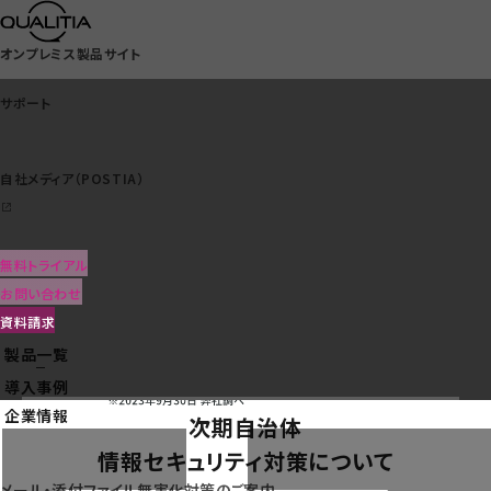
オンプレミス製品サイト
サポート
自社メディア（POSTIA）
サポート
ビジネスWebメールのス
無料トライアル
自社メディア（POSTIA）
タンダード
お問い合わせ
資料請求
製品一覧
クラウドサービス一覧
導入事例
企業情報
次期自治体
情報セキュリティ対策について
メール・添付ファイル無害化対策のご案内