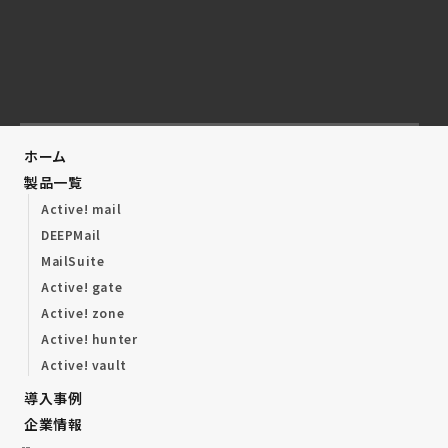
ホーム
製品一覧
Active! mail
DEEPMail
MailSuite
Active! gate
Active! zone
Active! hunter
Active! vault
導入事例
企業情報