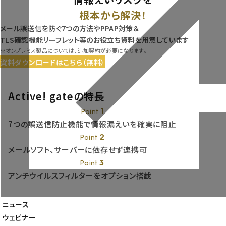
根本から解決！
メール誤送信を防ぐ7つの方法やPPAP対策＆
TLS確認機能リーフレット等のお役立ち資料を用意しています
※オンプレミス製品については、追加契約が必要になります。
資料ダウンロードはこちら（無料）
Active! gateの特長
1
Point
7つの誤送信防止機能で情報漏えいを確実に阻止
2
Point
メールソフト、サーバーに依存せず連携可
3
Point
アンチウイルスフィルターをオプション搭載
製品一覧
導入事例
ニュース
企業情報
ウェビナー