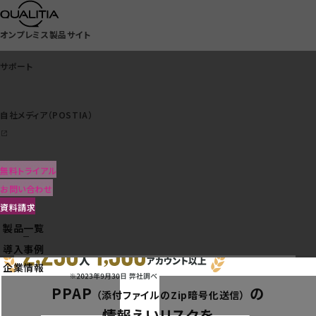
オンプレミス製品サイト
サポート
自社メディア（POSTIA）
サポート
メール経由の情報漏え
無料トライアル
自社メディア（POSTIA）
いを防ぐ
お問い合わせ
誤送信対策
資料請求
製品一覧
クラウドサービス一覧
導入事例
企業情報
PPAP
の
（添付ファイルのZip暗号化送信）
情報えいリスクを