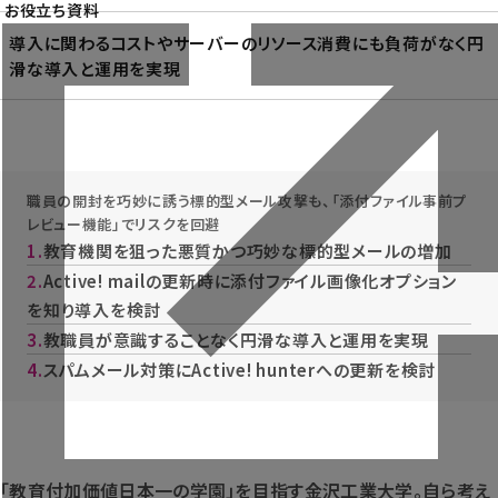
お役立ち資料
導入に関わるコストやサーバーのリソース消費にも負荷がなく円
滑な導入と運用を実現
職員の開封を巧妙に誘う標的型メール攻撃も、「添付ファイル事前プ
レビュー機能」でリスクを回避
教育機関を狙った悪質かつ巧妙な標的型メールの増加
Active! mailの更新時に添付ファイル画像化オプション
を知り導入を検討
教職員が意識することなく円滑な導入と運用を実現
スパムメール対策にActive! hunterへの更新を検討
「教育付加価値日本一の学園」を目指す金沢工業大学。自ら考え