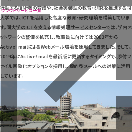
ニュース
行動する技術者の育成や、社会実装型の教育・研究を推進する同
ウェビナー
クラウドサービス一覧
大学では、ICTを活用した高度な教育・研究環境を構築していま
お役立ち資料
す。同大学のICTを支える情報処理サービスセンターでは、学内ネ
ットワークの整備を拡充し、教職員に向けては2002年から
Active! mailによるWebメール環境を運用してきました。そして、
2019年にActive! mailを最新版に更新するタイミングで、添付フ
ァイル画像化オプションを採用し、標的型メールへの対策に活用
しています。