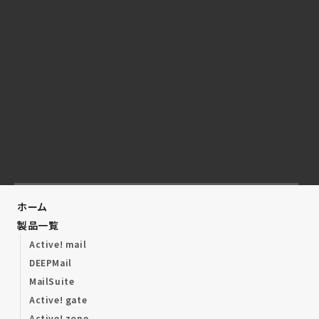
ホーム
製品一覧
Active! mail
DEEPMail
MailSuite
Active! gate
Active! zone