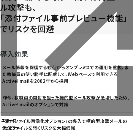
ル攻撃も、
「添付ファイル事前プレビュー機能」
でリスクを回避
導入効果
メール情報を保護する観点からオンプレミスでの運用を重視、ま
た教職員の使い勝手に配慮して、Webベースで利用できる
Active! mailを2002年から採用
昨今、教職員の開封を狙った標的型メール攻撃が急増したため、
Active! mailのオプションで対策
製品一覧
導入事例
ニュース
「添付ファイル画像化オプション」の導入で標的型攻撃メールの
企業情報
添付ファイルを開くリスクを大幅低減
ウェビナー