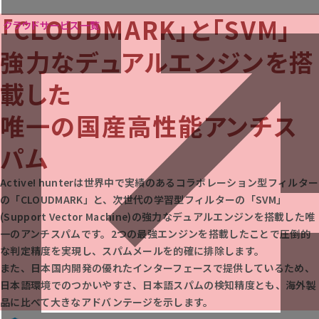
ニュース
「CLOUDMARK」と「SVM」
ウェビナー
クラウドサービス一覧
お役立ち資料
強力なデュアルエンジンを搭
載した
唯一の国産高性能アンチス
パム
Active! hunterは世界中で実績のあるコラボレーション型フィルター
の「CLOUDMARK」と、次世代の学習型フィルターの「SVM」
(Support Vector Machine)の強力なデュアルエンジンを搭載した唯
一のアンチスパムです。2つの最強エンジンを搭載したことで圧倒的
な判定精度を実現し、スパムメールを的確に排除します。
また、日本国内開発の優れたインターフェースで提供しているため、
日本語環境でのつかいやすさ、日本語スパムの検知精度とも、海外製
品に比べて大きなアドバンテージを示します。