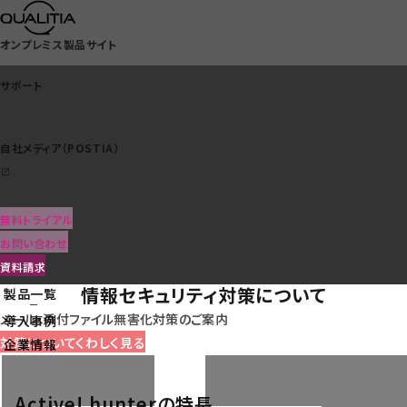
オンプレミス製品サイト
サポート
自社メディア（POSTIA）
サポート
日本語迷惑メール
無料トライアル
自社メディア（POSTIA）
にも威力を発揮するアンチスパム
お問い合わせ
次期自治体
資料請求
情報セキュリティ対策について
製品一覧
クラウドサービス一覧
メール・添付ファイル無害化対策のご案内
導入事例
対策についてくわしく見る
企業情報
Active! hunterの特長