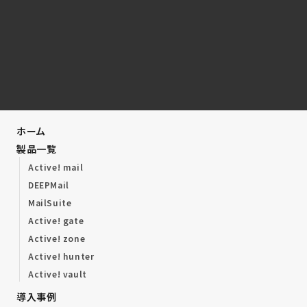
ホーム
製品一覧
Active! mail
DEEPMail
MailSuite
Active! gate
Active! zone
Active! hunter
Active! vault
導入事例