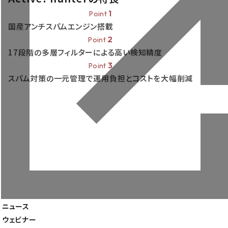
1
Point
国産アンチスパムエンジン搭載
2
Point
17段階の多層フィルターによる高い検知精度
3
Point
スパム対策の一元管理で運用負担とコストを大幅削減
製品一覧
導入事例
ニュース
企業情報
ウェビナー